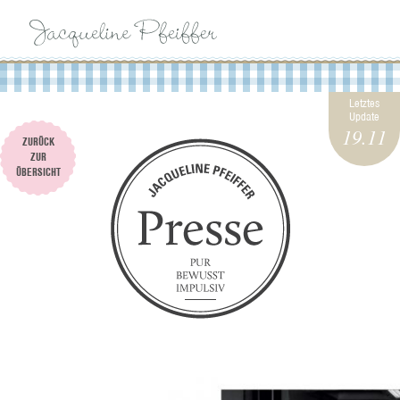
BIOGRAPHIE
Letztes
Update
19.11
ZURÜCK
IMPRESSIONEN
ZUR
ÜBERSICHT
PFEIFFERSGIG
KOCHBÜCHER
PRESSE
KONTAKT