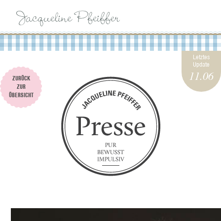
BIOGRAPHIE
Letztes
Update
11.06
ZURÜCK
IMPRESSIONEN
ZUR
ÜBERSICHT
PFEIFFERSGIG
KOCHBÜCHER
PRESSE
KONTAKT